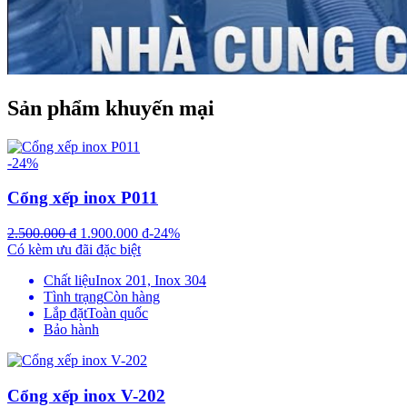
Sản phẩm khuyến mại
-24%
Cổng xếp inox P011
2.500.000
₫
1.900.000
₫
-24%
Có kèm ưu đãi đặc biệt
Chất liệu
Inox 201, Inox 304
Tình trạng
Còn hàng
Lắp đặt
Toàn quốc
Bảo hành
Cổng xếp inox V-202