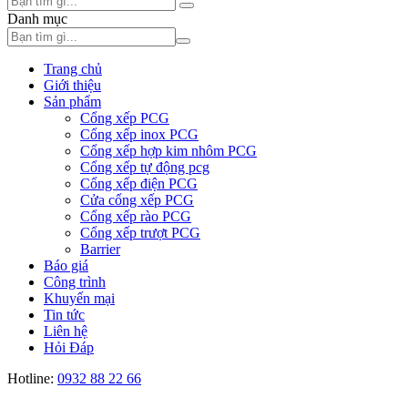
Danh mục
Trang chủ
Giới thiệu
Sản phẩm
Cổng xếp PCG
Cổng xếp inox PCG
Cổng xếp hợp kim nhôm PCG
Cổng xếp tự động pcg
Cổng xếp điện PCG
Cửa cổng xếp PCG
Cổng xếp rào PCG
Cổng xếp trượt PCG
Barrier
Báo giá
Công trình
Khuyến mại
Tin tức
Liên hệ
Hỏi Đáp
Hotline:
0932 88 22 66