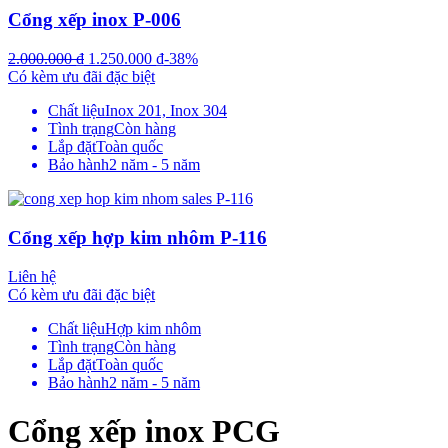
Cổng xếp inox P-006
2.000.000
₫
1.250.000
₫
-38%
Có kèm ưu đãi đặc biệt
Chất liệu
Inox 201, Inox 304
Tình trạng
Còn hàng
Lắp đặt
Toàn quốc
Bảo hành
2 năm - 5 năm
Cổng xếp hợp kim nhôm P-116
Liên hệ
Có kèm ưu đãi đặc biệt
Chất liệu
Hợp kim nhôm
Tình trạng
Còn hàng
Lắp đặt
Toàn quốc
Bảo hành
2 năm - 5 năm
Cổng xếp inox PCG