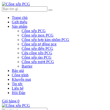
Trang chủ
Giới thiệu
Sản phẩm
Cổng xếp PCG
Cổng xếp inox PCG
Cổng xếp hợp kim nhôm PCG
Cổng xếp tự động pcg
Cổng xếp điện PCG
Cửa cổng xếp PCG
Cổng xếp rào PCG
Cổng xếp trượt PCG
Barrier
Báo giá
Công trình
Khuyến mại
Tin tức
Liên hệ
Hỏi Đáp
Giỏ hàng
0